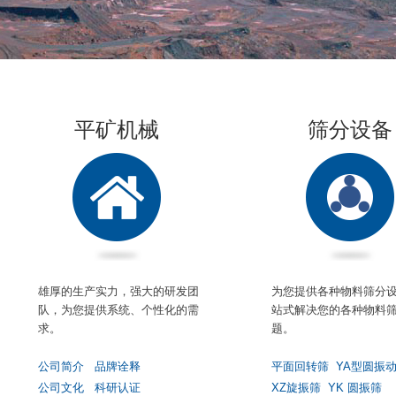
平矿机械
筛分设备
雄厚的生产实力，强大的研发团
为您提供各种物料筛分
队，为您提供系统、个性化的需
站式解决您的各种物料
求。
题。
公司简介
品牌诠释
平面回转筛
YA型圆振
公司文化
科研认证
XZ旋振筛
YK 圆振筛